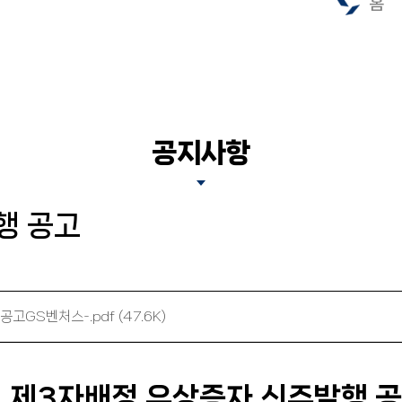
홈
공지사항
행 공고
GS벤처스-.pdf (47.6K)
제3자배정 유상증자 신주발행 