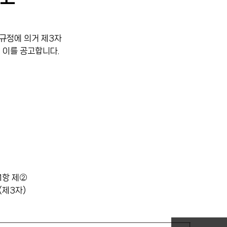
호 규정에 의거 제3자
 이를 공고합니다.
1항 제②
(제3자)