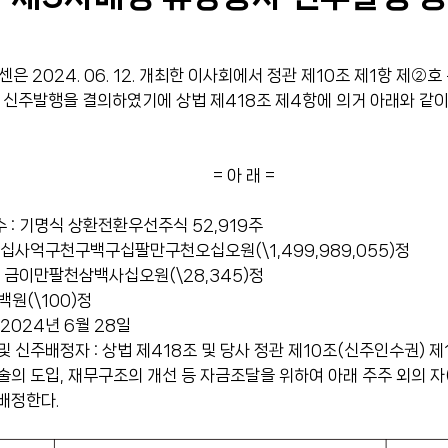
은 2024. 06. 12. 개최한 이사회에서 정관 제10조 제1항 제②
신주발행을 결의하였기에 상법 제418조 제4항에 의거 아래와 같이
= 아 래 =
수 : 기명식 상환전환우선주식 52,919주
: 금십사억구천구백구십팔만구천오십오원(\1,499,989,055)정
 : 금이만팔천삼백사십오원(\28,345)정
일백원(\100)정
 2024년 6월 28일
 및 신주배정자 : 상법 제418조 및 당사 정관 제10조(신주인수권) 제
술의 도입, 재무구조의 개선 등 자금조달을 위하여 아래 주주 외의 자
배정한다.