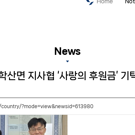
Home
Not
News
학산면 지사협 ‘사랑의 후원금’ 기
m/country/?mode=view&newsid=613980