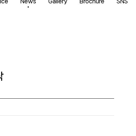
ice
News
Gallery
Brochure
SNS
탁