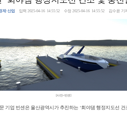
경제·산업
입력 2025-04-16
14:55:52
수정 2025-04-16
14:55:52
김수윤 기
[사진=빈센]
문 기업 빈센은 울산광역시가 추진하는 ‘회야댐 행정지도선 건조 및