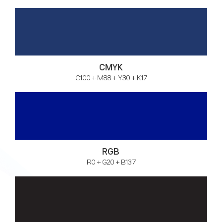
CMYK
C100 + M88 + Y30 + K17
RGB
R0 + G20 + B137